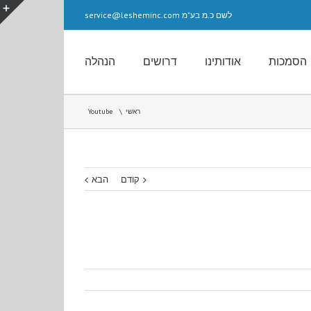
לשם כ.מ בע"מ service@lesheminc.com
הסמכות
אודותינו
דרושים
הנהלה
ראשי
Youtube
קודם
הבא