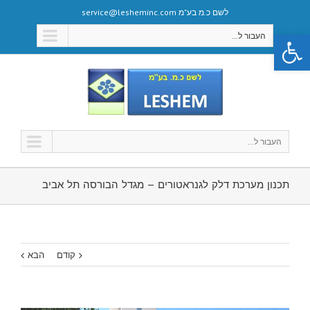
לשם כ.מ בע"מ service@lesheminc.com
פתח סרגל נגישות
העבור ל...
העבור ל...
תכנון מערכת דלק לגנראטורים – מגדל הבורסה תל אביב
קודם
הבא